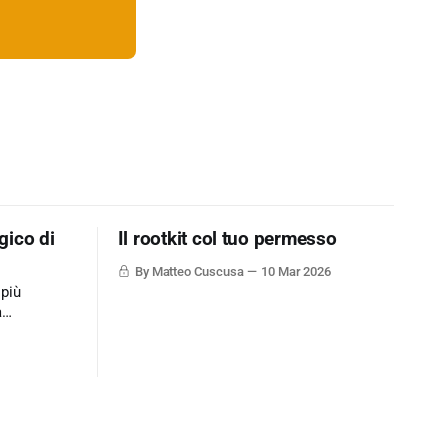
gico di
Il rootkit col tuo permesso
By Matteo Cuscusa
10 Mar 2026
 più
a
ne dati via
mplicemente
ione un