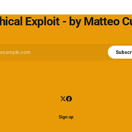
Nextwork360:
https://www.cybersecurity360.i
hical Exploit - by Matteo 
Subscr
Sign up