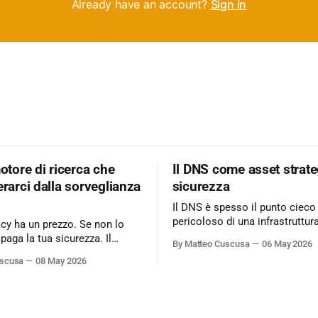
Already have an account?
Sign in
motore di ricerca che
Il DNS come asset strate
erarci dalla sorveglianza
sicurezza
Il DNS è spesso il punto cieco
pericoloso di una infrastruttur
acy ha un prezzo. Se non lo
informatica. Ignorarlo significa accettare
 paga la tua sicurezza. Il
By Matteo Cuscusa
06 May 2026
rischi critici come l’esfiltrazio
 business basato
uscusa
08 May 2026
tunneling e attacchi MitM, se
sing è il peccato originale del
per non aver messo in discuss
fida lo status quo e rende il
default. L'approfondimento nel mio
icerca un servizio dove
articolo su Cybersecurity360 -
 cliente