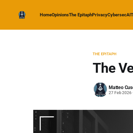
Home
Opinions
The Epitaph
Privacy
Cybersec
AI
T
THE EPITAPH
The Ve
Matteo Cus
27 Feb 2026