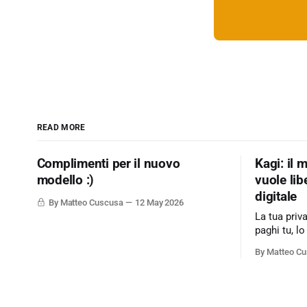
READ MORE
Complimenti per il nuovo
Kagi: il 
modello :)
vuole lib
digitale
By Matteo Cuscusa
12 May 2026
La tua priv
paghi tu, lo
modello di
By Matteo C
sull'adverti
web. Kagi s
motore di r
l'utente è il