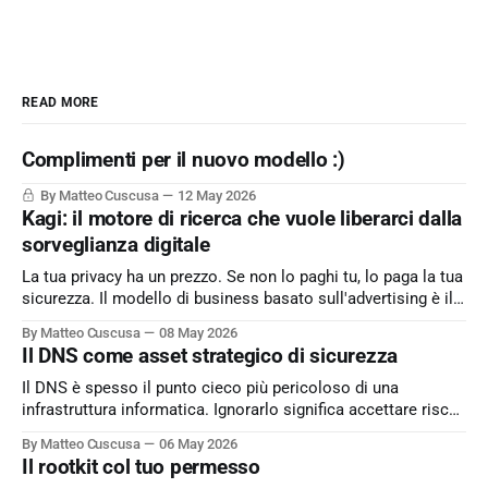
READ MORE
Complimenti per il nuovo modello :)
By Matteo Cuscusa
12 May 2026
Kagi: il motore di ricerca che vuole liberarci dalla
sorveglianza digitale
La tua privacy ha un prezzo. Se non lo paghi tu, lo paga la tua
sicurezza. Il modello di business basato sull'advertising è il
peccato originale del web. Kagi sfida lo status quo e rende il
By Matteo Cuscusa
08 May 2026
motore di ricerca un servizio dove l'utente è il cliente
Il DNS come asset strategico di sicurezza
Il DNS è spesso il punto cieco più pericoloso di una
infrastruttura informatica. Ignorarlo significa accettare rischi
critici come l’esfiltrazione dati via tunneling e attacchi MitM,
By Matteo Cuscusa
06 May 2026
semplicemente per non aver messo in discussione un
Il rootkit col tuo permesso
default. L'approfondimento nel mio articolo su