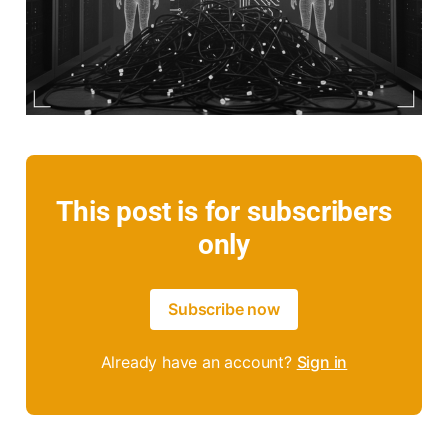
This post is for subscribers
only
Subscribe now
Already have an account?
Sign in