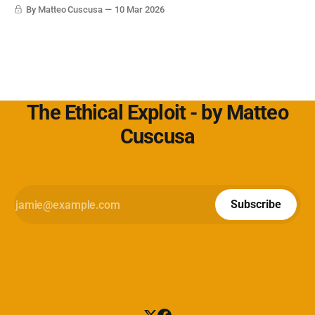
Cybersecurity360 - Nextwork360:
By Matteo Cuscusa
10 Mar 2026
https://www.cybersecurity360.it/soluzioni-
The Ethical Exploit - by Matteo
Cuscusa
Subscribe