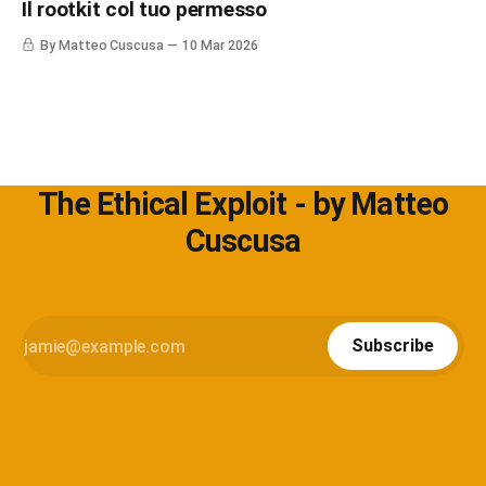
Il rootkit col tuo permesso
default. L'approfondimento nel mio articolo su
Cybersecurity360 - Nextwork360:
By Matteo Cuscusa
10 Mar 2026
https://www.cybersecurity360.it/soluzioni-
The Ethical Exploit - by Matteo
Cuscusa
Subscribe