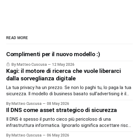
READ MORE
Complimenti per il nuovo modello :)
By Matteo Cuscusa
12 May 2026
Kagi: il motore di ricerca che vuole liberarci
dalla sorveglianza digitale
La tua privacy ha un prezzo. Se non lo paghi tu, lo paga la tua
sicurezza. Il modello di business basato sull'advertising è il
peccato originale del web. Kagi sfida lo status quo e rende il
By Matteo Cuscusa
08 May 2026
motore di ricerca un servizio dove l'utente è il cliente
Il DNS come asset strategico di sicurezza
Il DNS è spesso il punto cieco più pericoloso di una
infrastruttura informatica. Ignorarlo significa accettare rischi
critici come l’esfiltrazione dati via tunneling e attacchi MitM,
By Matteo Cuscusa
06 May 2026
semplicemente per non aver messo in discussione un