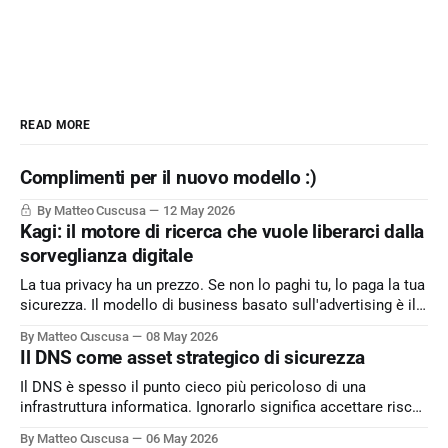
READ MORE
Complimenti per il nuovo modello :)
By Matteo Cuscusa
12 May 2026
Kagi: il motore di ricerca che vuole liberarci dalla
sorveglianza digitale
La tua privacy ha un prezzo. Se non lo paghi tu, lo paga la tua
sicurezza. Il modello di business basato sull'advertising è il
peccato originale del web. Kagi sfida lo status quo e rende il
By Matteo Cuscusa
08 May 2026
motore di ricerca un servizio dove l'utente è il cliente
Il DNS come asset strategico di sicurezza
Il DNS è spesso il punto cieco più pericoloso di una
infrastruttura informatica. Ignorarlo significa accettare rischi
critici come l’esfiltrazione dati via tunneling e attacchi MitM,
By Matteo Cuscusa
06 May 2026
semplicemente per non aver messo in discussione un