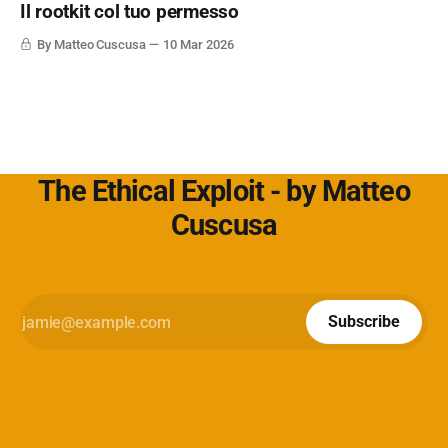
Il rootkit col tuo permesso
default. L'approfondimento nel mio articolo su
Cybersecurity360 - Nextwork360:
By Matteo Cuscusa
10 Mar 2026
https://www.cybersecurity360.it/soluzioni-
The Ethical Exploit - by Matteo
Cuscusa
Subscribe