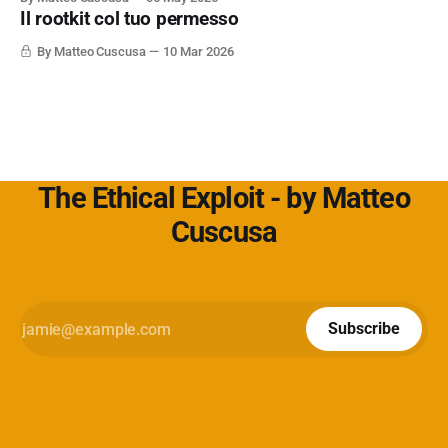
semplicemente per non aver messo in discussione un
Il rootkit col tuo permesso
default. L'approfondimento nel mio articolo su
Cybersecurity360 - Nextwork360:
By Matteo Cuscusa
10 Mar 2026
https://www.cybersecurity360.it/soluzioni-
The Ethical Exploit - by Matteo
Cuscusa
Subscribe