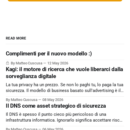
READ MORE
Complimenti per il nuovo modello :)
By Matteo Cuscusa
12 May 2026
Kagi: il motore di ricerca che vuole liberarci dalla
sorveglianza digitale
La tua privacy ha un prezzo. Se non lo paghi tu, lo paga la tua
sicurezza. Il modello di business basato sull'advertising è il
peccato originale del web. Kagi sfida lo status quo e rende il
By Matteo Cuscusa
08 May 2026
motore di ricerca un servizio dove l'utente è il cliente
Il DNS come asset strategico di sicurezza
Il DNS è spesso il punto cieco più pericoloso di una
infrastruttura informatica. Ignorarlo significa accettare rischi
critici come l’esfiltrazione dati via tunneling e attacchi MitM,
By Matteo Cuscusa
06 May 2026