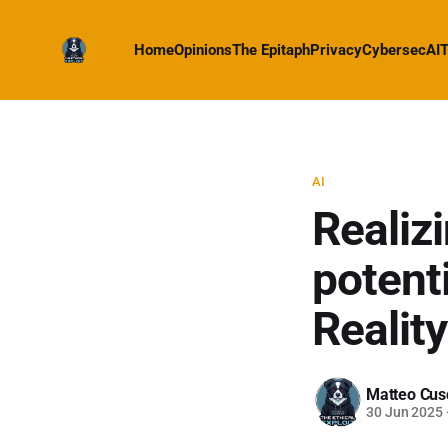
Home
Opinions
The Epitaph
Privacy
Cybersec
AI
T
AI
Realiz
potenti
Reality
Matteo Cus
30 Jun 2025