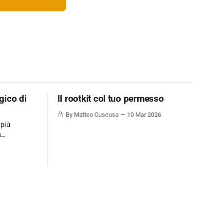
gico di
Il rootkit col tuo permesso
By Matteo Cuscusa
10 Mar 2026
 più
a
ne dati via
mplicemente
ione un
t/soluzioni-