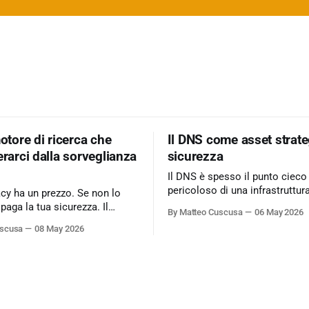
motore di ricerca che
Il DNS come asset strate
erarci dalla sorveglianza
sicurezza
Il DNS è spesso il punto cieco
pericoloso di una infrastruttur
acy ha un prezzo. Se non lo
informatica. Ignorarlo significa accettare
 paga la tua sicurezza. Il
By Matteo Cuscusa
06 May 2026
rischi critici come l’esfiltrazio
 business basato
uscusa
08 May 2026
tunneling e attacchi MitM, se
sing è il peccato originale del
per non aver messo in discuss
fida lo status quo e rende il
default. L'approfondimento nel mio
icerca un servizio dove
articolo su Cybersecurity360 -
 cliente
Nextwork360:
https://www.cybersecurity360.i