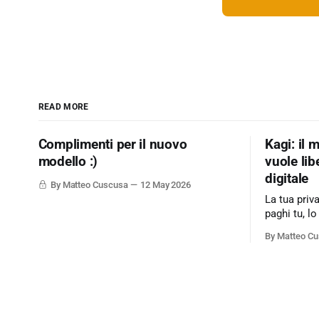
READ MORE
Complimenti per il nuovo
Kagi: il 
modello :)
vuole lib
digitale
By Matteo Cuscusa
12 May 2026
La tua priv
paghi tu, lo
modello di
By Matteo C
sull'adverti
web. Kagi s
motore di r
l'utente è il