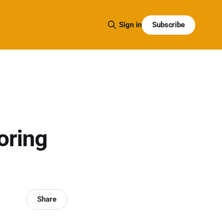
Subscribe
Sign in
roring
Share