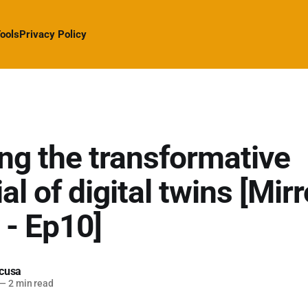
ools
Privacy Policy
ing the transformative
al of digital twins [Mir
 - Ep10]
cusa
—
2 min read