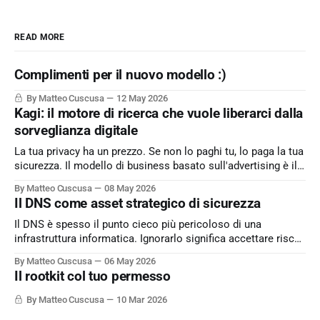
READ MORE
Complimenti per il nuovo modello :)
By Matteo Cuscusa
12 May 2026
Kagi: il motore di ricerca che vuole liberarci dalla
sorveglianza digitale
La tua privacy ha un prezzo. Se non lo paghi tu, lo paga la tua
sicurezza. Il modello di business basato sull'advertising è il
peccato originale del web. Kagi sfida lo status quo e rende il
By Matteo Cuscusa
08 May 2026
motore di ricerca un servizio dove l'utente è il cliente
Il DNS come asset strategico di sicurezza
Il DNS è spesso il punto cieco più pericoloso di una
infrastruttura informatica. Ignorarlo significa accettare rischi
critici come l’esfiltrazione dati via tunneling e attacchi MitM,
By Matteo Cuscusa
06 May 2026
semplicemente per non aver messo in discussione un
Il rootkit col tuo permesso
default. L'approfondimento nel mio articolo su
Cybersecurity360 - Nextwork360:
By Matteo Cuscusa
10 Mar 2026
https://www.cybersecurity360.it/soluzioni-