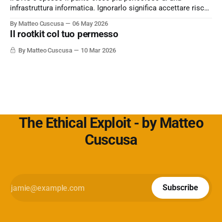
infrastruttura informatica. Ignorarlo significa accettare rischi
critici come l’esfiltrazione dati via tunneling e attacchi MitM,
By Matteo Cuscusa
06 May 2026
semplicemente per non aver messo in discussione un
Il rootkit col tuo permesso
default. L'approfondimento nel mio articolo su
Cybersecurity360 - Nextwork360:
By Matteo Cuscusa
10 Mar 2026
https://www.cybersecurity360.it/soluzioni-
The Ethical Exploit - by Matteo
Cuscusa
Subscribe