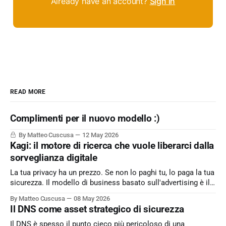
Already have an account?
Sign in
READ MORE
Complimenti per il nuovo modello :)
By Matteo Cuscusa
12 May 2026
Kagi: il motore di ricerca che vuole liberarci dalla
sorveglianza digitale
La tua privacy ha un prezzo. Se non lo paghi tu, lo paga la tua
sicurezza. Il modello di business basato sull'advertising è il
peccato originale del web. Kagi sfida lo status quo e rende il
By Matteo Cuscusa
08 May 2026
motore di ricerca un servizio dove l'utente è il cliente
Il DNS come asset strategico di sicurezza
Il DNS è spesso il punto cieco più pericoloso di una