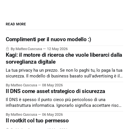
READ MORE
Complimenti per il nuovo modello :)
By Matteo Cuscusa
12 May 2026
Kagi: il motore di ricerca che vuole liberarci dalla
sorveglianza digitale
La tua privacy ha un prezzo. Se non lo paghi tu, lo paga la tua
sicurezza. Il modello di business basato sull'advertising è il
peccato originale del web. Kagi sfida lo status quo e rende il
By Matteo Cuscusa
08 May 2026
motore di ricerca un servizio dove l'utente è il cliente
Il DNS come asset strategico di sicurezza
Il DNS è spesso il punto cieco più pericoloso di una
infrastruttura informatica. Ignorarlo significa accettare rischi
critici come l’esfiltrazione dati via tunneling e attacchi MitM,
By Matteo Cuscusa
06 May 2026
semplicemente per non aver messo in discussione un
Il rootkit col tuo permesso
default. L'approfondimento nel mio articolo su
Cybersecurity360 - Nextwork360: