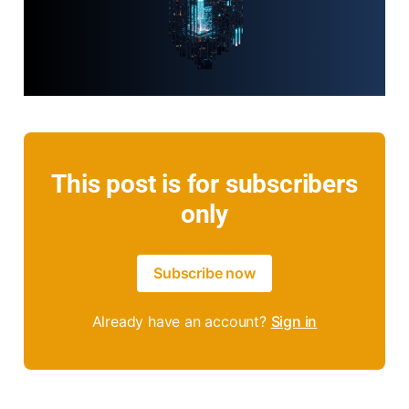
This post is for subscribers
only
Subscribe now
Already have an account?
Sign in