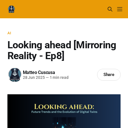
AI
Looking ahead [Mirroring
Reality - Ep8]
Matteo Cuscusa
Share
28 Jun 2025
—
1 min read