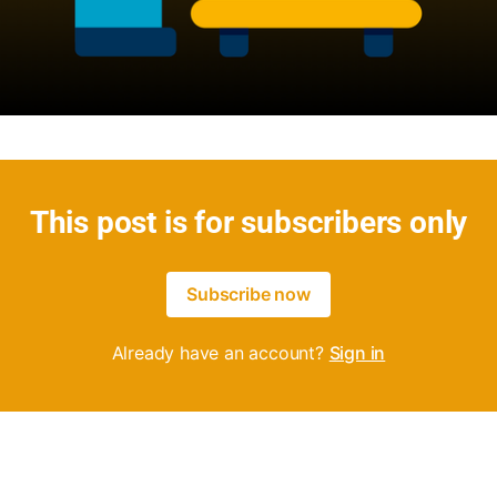
This post is for subscribers only
Subscribe now
Already have an account?
Sign in