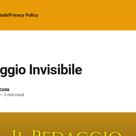
ools
Privacy Policy
ggio Invisibile
cusa
—
3 min read