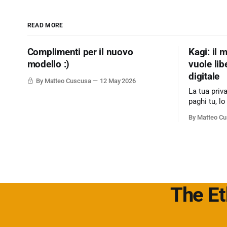
READ MORE
Complimenti per il nuovo
Kagi: il 
modello :)
vuole lib
digitale
By Matteo Cuscusa
12 May 2026
La tua priv
paghi tu, lo
modello di
By Matteo C
sull'adverti
web. Kagi s
motore di r
l'utente è il
The Et