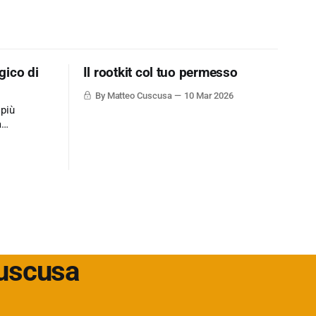
gico di
Il rootkit col tuo permesso
By Matteo Cuscusa
10 Mar 2026
 più
a
ne dati via
mplicemente
ione un
t/soluzioni-
Cuscusa