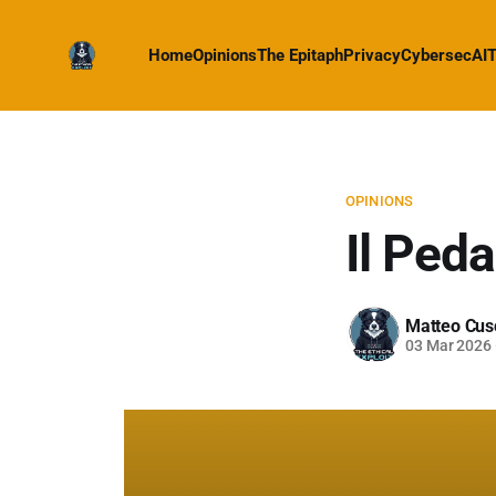
Home
Opinions
The Epitaph
Privacy
Cybersec
AI
T
OPINIONS
Il Peda
Matteo Cus
03 Mar 2026