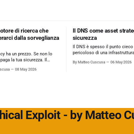
motore di ricerca che
Il DNS come asset strate
erarci dalla sorveglianza
sicurezza
Il DNS è spesso il punto cieco
pericoloso di una infrastruttur
acy ha un prezzo. Se non lo
informatica. Ignorarlo significa accettare
 paga la tua sicurezza. Il
By Matteo Cuscusa
06 May 2026
rischi critici come l’esfiltrazio
 business basato
uscusa
08 May 2026
tunneling e attacchi MitM, se
sing è il peccato originale del
per non aver messo in discuss
fida lo status quo e rende il
default. L'approfondimento nel mio
icerca un servizio dove
articolo su Cybersecurity360 -
 cliente
Nextwork360:
https://www.cybersecurity360.i
hical Exploit - by Matteo 