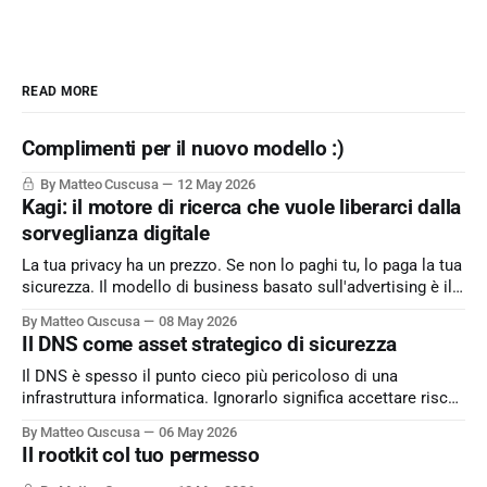
READ MORE
Complimenti per il nuovo modello :)
By Matteo Cuscusa
12 May 2026
Kagi: il motore di ricerca che vuole liberarci dalla
sorveglianza digitale
La tua privacy ha un prezzo. Se non lo paghi tu, lo paga la tua
sicurezza. Il modello di business basato sull'advertising è il
peccato originale del web. Kagi sfida lo status quo e rende il
By Matteo Cuscusa
08 May 2026
motore di ricerca un servizio dove l'utente è il cliente
Il DNS come asset strategico di sicurezza
Il DNS è spesso il punto cieco più pericoloso di una
infrastruttura informatica. Ignorarlo significa accettare rischi
critici come l’esfiltrazione dati via tunneling e attacchi MitM,
By Matteo Cuscusa
06 May 2026
semplicemente per non aver messo in discussione un
Il rootkit col tuo permesso
default. L'approfondimento nel mio articolo su
Cybersecurity360 - Nextwork360: