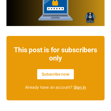
This post is for subscribers
only
Subscribe now
Already have an account?
Sign in