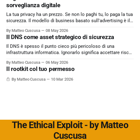
sorveglianza digitale
La tua privacy ha un prezzo. Se non lo paghi tu, lo paga la tua
sicurezza. Il modello di business basato sull'advertising è il
peccato originale del web. Kagi sfida lo status quo e rende il
By Matteo Cuscusa
08 May 2026
motore di ricerca un servizio dove l'utente è il cliente
Il DNS come asset strategico di sicurezza
Il DNS è spesso il punto cieco più pericoloso di una
infrastruttura informatica. Ignorarlo significa accettare rischi
critici come l’esfiltrazione dati via tunneling e attacchi MitM,
By Matteo Cuscusa
06 May 2026
semplicemente per non aver messo in discussione un
Il rootkit col tuo permesso
default. L'approfondimento nel mio articolo su
Cybersecurity360 - Nextwork360:
By Matteo Cuscusa
10 Mar 2026
https://www.cybersecurity360.it/soluzioni-
The Ethical Exploit - by Matteo
Cuscusa