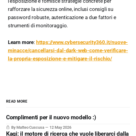
l'esposizione e fornisce strategie concrete per
rafforzare la sicurezza online, inclusi consigli su
password robuste, autenticazione a due fattori e
strumenti di monitoraggio.
Learn more
:
https://www.cybersecurity360.it/nuove-
minacce/cancellarsi-dal-dark-web-come-verificare-
la-propria-esposizione-e-mitigare-il-rischio/
READ MORE
Complimenti per il nuovo modello :)
By Matteo Cuscusa
12 May 2026
Kagi: il motore di ricerca che vuole liberarci dalla