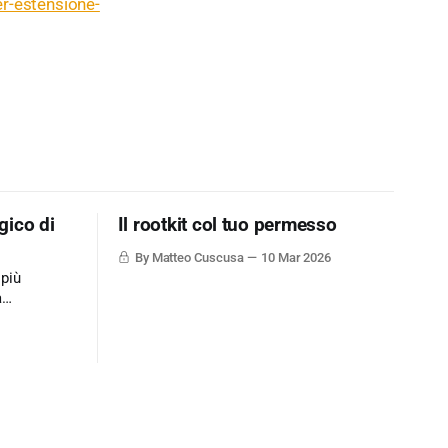
r-estensione-
gico di
Il rootkit col tuo permesso
By Matteo Cuscusa
10 Mar 2026
 più
a
ne dati via
mplicemente
ione un