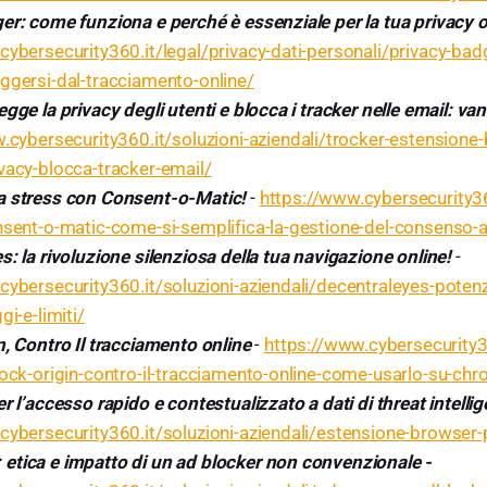
er: come funziona e perché è essenziale per la tua privacy o
cybersecurity360.it/legal/privacy-dati-personali/privacy-ba
ggersi-dal-tracciamento-online/
gge la privacy degli utenti e blocca i tracker nelle email: van
.cybersecurity360.it/soluzioni-aziendali/trocker-estensione
vacy-blocca-tracker-email/
a stress con Consent-o-Matic!
-
https://www.cybersecurity36
nsent-o-matic-come-si-semplifica-la-gestione-del-consenso-a
: la rivoluzione silenziosa della tua navigazione online!
-
cybersecurity360.it/soluzioni-aziendali/decentraleyes-potenzi
gi-e-limiti/
n, Contro Il tracciamento online
-
https://www.cybersecurity36
lock-origin-contro-il-tracciamento-online-come-usarlo-su-chr
r l’accesso rapido e contestualizzato a dati di threat intelli
cybersecurity360.it/soluzioni-aziendali/estensione-browser-
tica e impatto di un ad blocker non convenzionale -