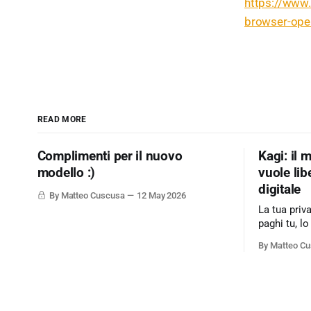
https://www.
browser-ope
READ MORE
Complimenti per il nuovo
Kagi: il 
modello :)
vuole lib
digitale
By Matteo Cuscusa
12 May 2026
La tua priv
paghi tu, lo
modello di
By Matteo C
sull'adverti
web. Kagi s
motore di r
l'utente è il