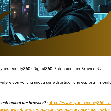
Cybersecurity360 - Digital360: Estensioni per Browser 🌐
videre con voi una nuova serie di articoli che esplora il mond
 estensioni per browser?
-
https://www.cybersecurity360.it/s
tensioni-dei-browser-cosa-sono-a-cosa-servono-i-rischi-cyber