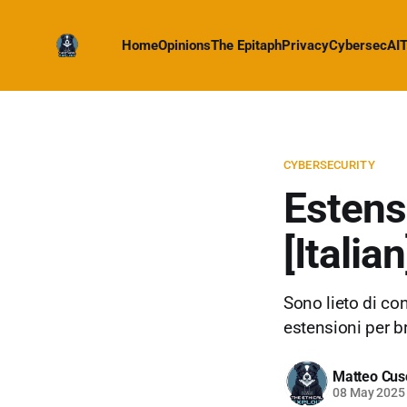
Home
Opinions
The Epitaph
Privacy
Cybersec
AI
T
CYBERSECURITY
Estens
[Italian
Sono lieto di con
estensioni per b
Matteo Cus
08 May 2025