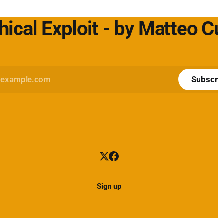
https://www.cybersecurity360.i
hical Exploit - by Matteo 
Subscr
Sign up