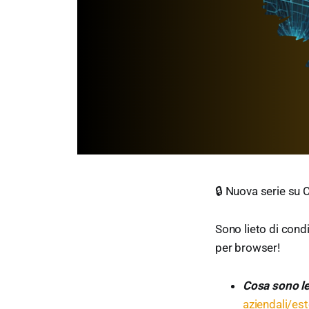
🔒 Nuova serie su 
Sono lieto di condi
per browser!
Cosa sono le
aziendali/es