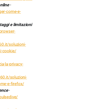
nline
-
dger-come-e-
taggi e limitazioni
-browser-
0.it/soluzioni-
i-cookie/
a-la-privacy-
0.it/soluzioni-
ome-e-firefox/
gence
-
pulsedive/