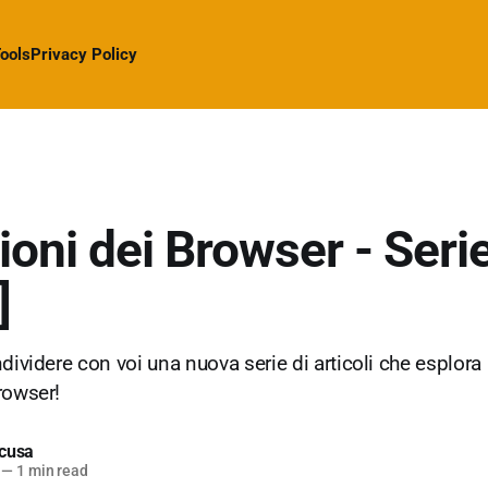
ools
Privacy Policy
ioni dei Browser - Seri
]
dividere con voi una nuova serie di articoli che esplora
rowser!
cusa
—
1 min read