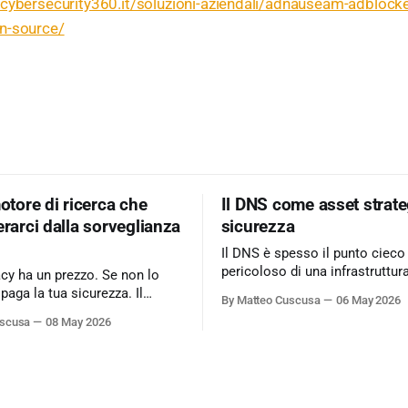
cybersecurity360.it/soluzioni-aziendali/adnauseam-adblocke
n-source/
motore di ricerca che
Il DNS come asset strate
erarci dalla sorveglianza
sicurezza
Il DNS è spesso il punto cieco
pericoloso di una infrastruttur
acy ha un prezzo. Se non lo
informatica. Ignorarlo significa accettare
 paga la tua sicurezza. Il
By Matteo Cuscusa
06 May 2026
rischi critici come l’esfiltrazio
 business basato
uscusa
08 May 2026
tunneling e attacchi MitM, se
sing è il peccato originale del
per non aver messo in discuss
fida lo status quo e rende il
default. L'approfondimento nel mio
icerca un servizio dove
articolo su Cybersecurity360 -
 cliente
Nextwork360: