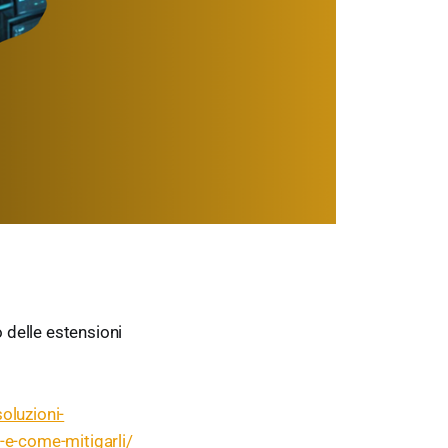
o delle estensioni
oluzioni-
-e-come-mitigarli/