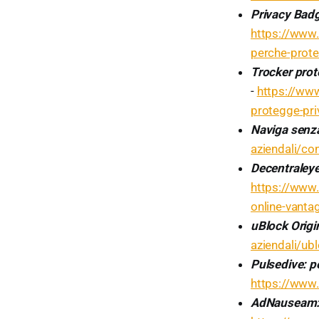
Privacy Badg
https://www.
perche-prote
Trocker prote
-
https://www
protegge-pri
Naviga senz
aziendali/co
Decentraleyes
https://www.
online-vantag
uBlock Origi
aziendali/ub
Pulsedive: pe
https://www.
AdNauseam: e