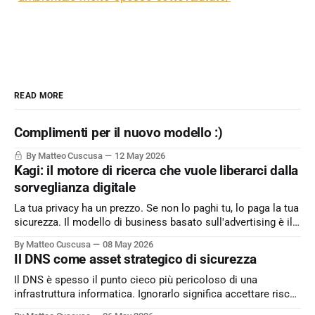
READ MORE
Complimenti per il nuovo modello :)
By Matteo Cuscusa
12 May 2026
Kagi: il motore di ricerca che vuole liberarci dalla
sorveglianza digitale
La tua privacy ha un prezzo. Se non lo paghi tu, lo paga la tua
sicurezza. Il modello di business basato sull'advertising è il
peccato originale del web. Kagi sfida lo status quo e rende il
By Matteo Cuscusa
08 May 2026
motore di ricerca un servizio dove l'utente è il cliente
Il DNS come asset strategico di sicurezza
Il DNS è spesso il punto cieco più pericoloso di una
infrastruttura informatica. Ignorarlo significa accettare rischi
critici come l’esfiltrazione dati via tunneling e attacchi MitM,