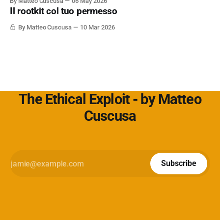
By Matteo Cuscusa
06 May 2026
semplicemente per non aver messo in discussione un
Il rootkit col tuo permesso
default. L'approfondimento nel mio articolo su
Cybersecurity360 - Nextwork360:
By Matteo Cuscusa
10 Mar 2026
https://www.cybersecurity360.it/soluzioni-
The Ethical Exploit - by Matteo
Cuscusa
Subscribe